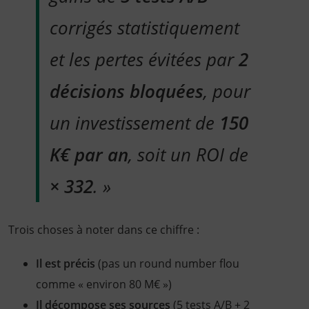
corrigés statistiquement
et les pertes évitées par
2
décisions bloquées
, pour
un investissement de
150
K€ par an
, soit un ROI de
× 332
. »
Trois choses à noter dans ce chiffre :
Il est précis
(pas un round number flou
comme « environ 80 M€ »)
Il décompose ses sources
(5 tests A/B + 2