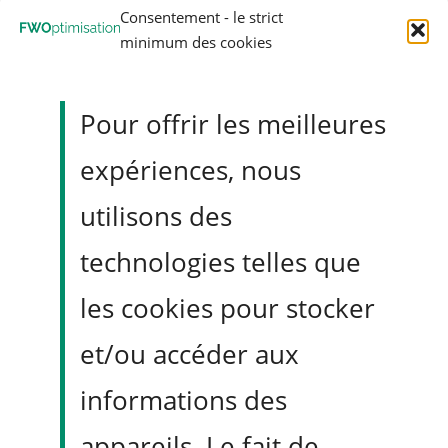
Consentement - le strict
agressif est à 76 M€.
minimum des cookies
Nous avons
Pour offrir les meilleures
volontairement calibré la
expériences, nous
fourchette pour qu’elle
utilisons des
soit étroite : la rigueur
technologies telles que
méthodologique
les cookies pour stocker
appliquée ne laisse pas
et/ou accéder aux
de place à des variations
informations des
massives. »
appareils. Le fait de