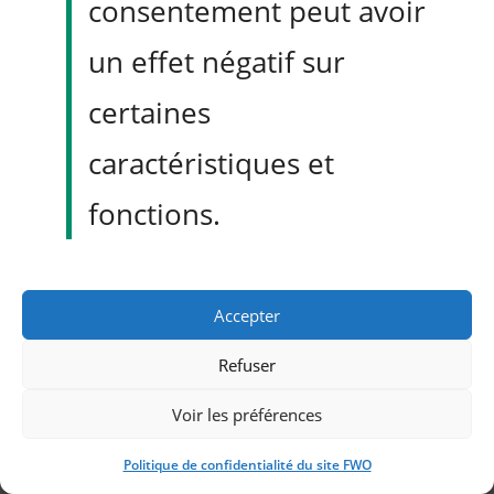
consentement peut avoir
reviendrons devant ce
un effet négatif sur
comité pour ajuster la
certaines
projection ou la
caractéristiques et
méthodologie. »
fonctions.
Objection 3 : « Pourquoi pas la concurrence ?
Pourquoi pas le marketing ? »
Accepter
« Bonne question. Le
Refuser
programme CRO n’est
Voir les préférences
pas en compétition avec
Politique de confidentialité du site FWO