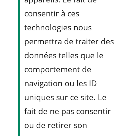
Objection 2 : « Comment vérifier ces chiffres ex-
consentir à ces
post ? »
technologies nous
« Nous mettrons en
permettra de traiter des
place un tracking
données telles que le
trimestriel des gains
comportement de
réels mesurés versus
navigation ou les ID
projetés. À 6 mois, nous
uniques sur ce site. Le
présenterons les
fait de ne pas consentir
premiers écarts. Si l’écart
ou de retirer son
dépasse 20 %, nous