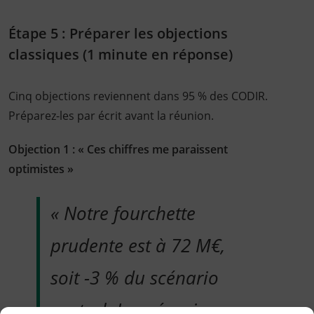
Étape 5 : Préparer les objections
classiques (1 minute en réponse)
Cinq objections reviennent dans 95 % des CODIR.
Préparez-les par écrit avant la réunion.
Objection 1 : « Ces chiffres me paraissent
optimistes »
« Notre fourchette
prudente est à 72 M€,
soit -3 % du scénario
central. Le scénario