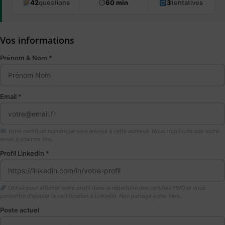
42
questions
⏱
60 min
3
tentatives
Vos informations
Prénom & Nom *
Email *
Votre certificat numérique sera envoyé à cette adresse. Nous n'utilisons pas votre
email à d'autres fins.
Profil LinkedIn *
Utilisé pour afficher votre profil dans le répertoire des certifiés FWO et vous
permettre d'ajouter la certification à LinkedIn. Non partagé à des tiers.
Poste actuel