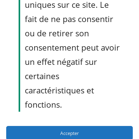
uniques sur ce site. Le
Services formation CRO
fait de ne pas consentir
Formation CRO produit et marketing
Coaching internalisation CRO
ou de retirer son
Audit maturité programme CRO
Certification formation CRO
consentement peut avoir
Workshop CRO & services
un effet négatif sur
Workshop - CRO recherche stratégique
Support développement test A/B
certaines
Consultant CRO indépendant
Framework RST priorisation test A/B
caractéristiques et
Blog
Qui suis-je ?
fonctions.
Contact
Communauté expérimentation France
Accepter