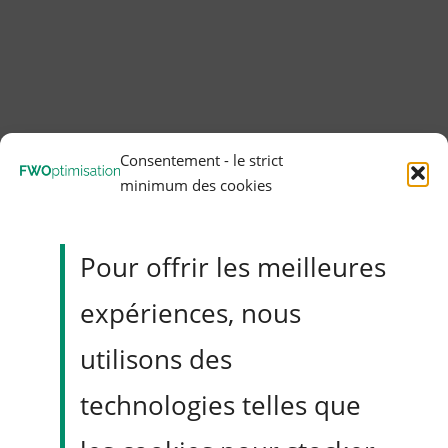
Consentement - le strict
minimum des cookies
Pour offrir les meilleures
expériences, nous
Passez d'exécutant à architecte
utilisons des
CRO
technologies telles que
Un programme d’expérimentation mature ne repose
pas seulement sur de bons tests. Il repose sur une