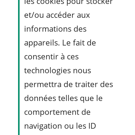
les cookies pour stocker
méthode, une posture, une capacité à embarquer les
équipes et à piloter l’impact. Découvrez où vous vous
et/ou accéder aux
situez aujourd’hui.
informations des
Voir mon profil expérimentation →
appareils. Le fait de
consentir à ces
FWO
ptimisation
technologies nous
Mathieu Fauveaux consultant indépendant spécialisé en
permettra de traiter des
expérimentation (CRO). J’aide les entreprises à mettre en place
un programme d’expérimentation dans le produit ou le marketing
données telles que le
et à le rendre plus performant.
comportement de
navigation ou les ID