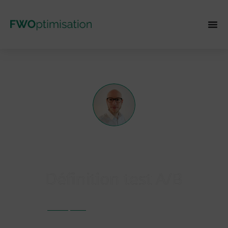
MATHIEU FAUVEAUX
Définition test A/B
,
12:44 pm
,
Glossaire CRO
juillet 9, 2020