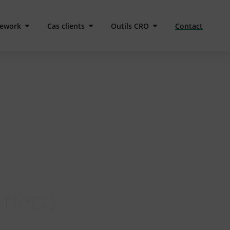
ework
Cas clients
Outils CRO
Contact
ffect)