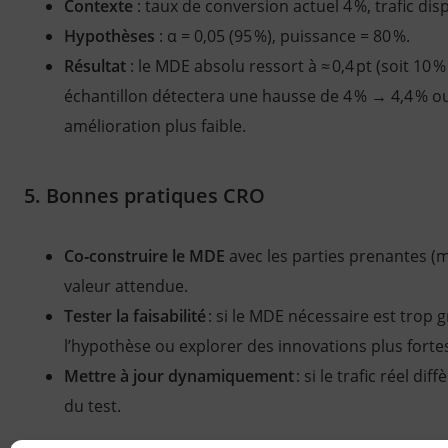
Contexte
: taux de conversion actuel 4 %, trafic dis
Hypothèses
: α = 0,05 (95 %), puissance = 80 %.
Résultat
: le MDE absolu ressort à ≈ 0,4 pt (soit 10 % 
échantillon détectera une hausse de 4 % → 4,4 % o
amélioration plus faible.
5. Bonnes pratiques CRO
Co‑construire le MDE
avec les parties prenantes (ma
valeur attendue.
Tester la faisabilité
: si le MDE nécessaire est trop 
l’hypothèse ou explorer des innovations plus forte
Mettre à jour dynamiquement
: si le trafic réel d
du test.