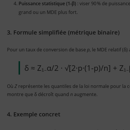
Puissance statistique (1‑β)
: viser 90 % de puissanc
grand ou un MDE plus fort.
3. Formule simplifiée (métrique binaire)
Pour un taux de conversion de base
p
, le MDE relatif (δ)
δ ≈ Z₁₋α/2 · √[2·p·(1‑p)/n] + Z₁₋
Où
Z
représente les quantiles de la loi normale pour la c
montre que δ décroît quand
n
augmente.
4. Exemple concret