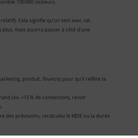
ponible 100 000 visiteurs.
relatif). Cela signifie qu’un test avec cet
u plus, mais pourra passer à côté d’une
rketing, produit, finance) pour qu’il reflète la
grand (ex. +15 % de conversion), revoir
s.
iffère des prévisions, recalculez le MDE ou la durée