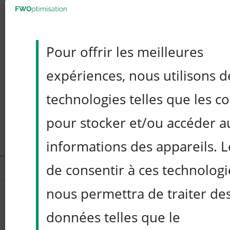
En bref
: le Minimum Detectabl
pragmatique pour équilibrer p
Pour offrir les meilleures
contraintes de temps et impa
expériences, nous utilisons d
fixé garantit que le test A/B est
technologies telles que les c
pertinent pour les décisions 
pour stocker et/ou accéder a
informations des appareils. Le
de consentir à ces technologi
nous permettra de traiter de
données telles que le