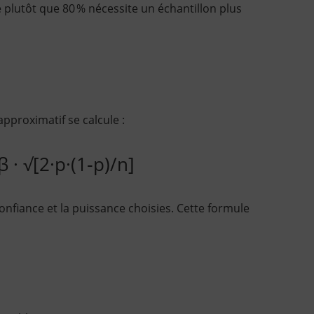
e plutôt que 80 % nécessite un échantillon plus
 approximatif se calcule :
β · √[2·p·(1‑p)/n]
onfiance et la puissance choisies. Cette formule