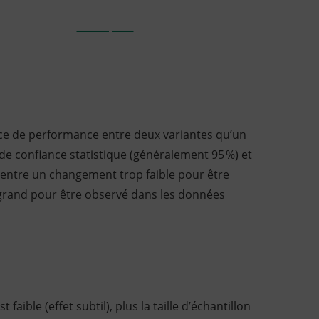
,
1:31 pm
,
Glossaire CRO
avril 24, 2025
ence de performance entre deux variantes qu’un
de confiance statistique (généralement 95 %) et
re entre un changement trop faible pour être
 grand pour être observé dans les données
 faible (effet subtil), plus la taille d’échantillon